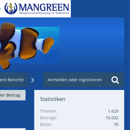
ere Berichte
Weblinks
Anmelden oder registrieren
Nachzuchtenregister.de
ller Beitrag
Statistiken
Themen
1.629
Beiträge
16.032
Bilder
70