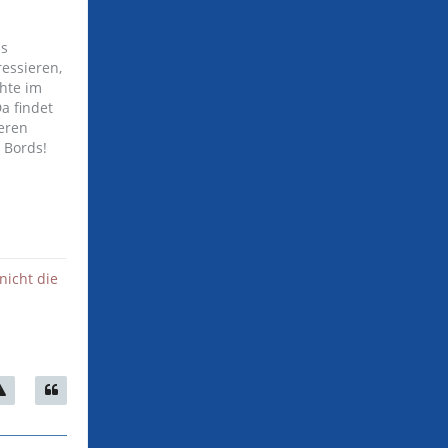
ls
ressieren,
hte im
a findet
eren
 Bords!
nicht die