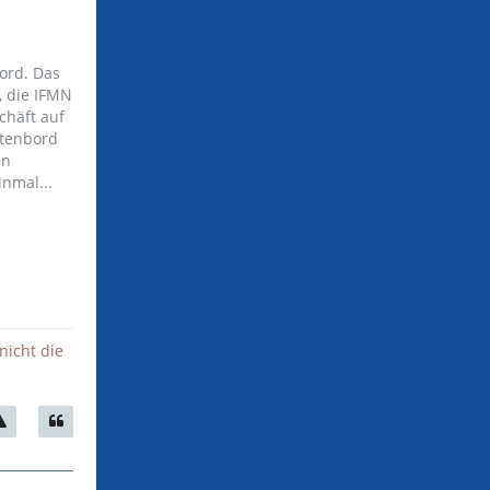
ord. Das
, die IFMN
chäft auf
htenbord
an
inmal...
nicht die