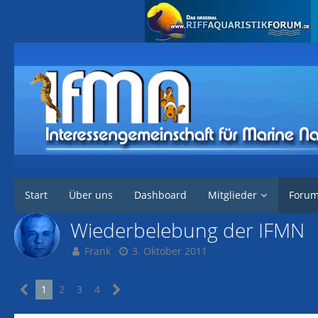
Interessengemeinschaft für marine Nachzuchten
Forum
Rund um di
Start
Über uns
Dashboard
Mitglieder
Foru
Wiederbelebung der IFMN
Frank
3. Oktober 2011
1
2
3
4