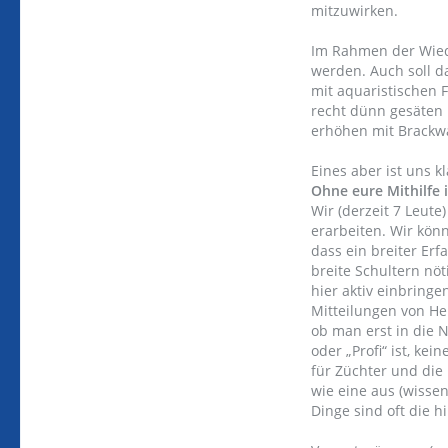
mitzuwirken.
Im Rahmen der Wiede
werden. Auch soll 
mit aquaristischen
recht dünn gesäten 
erhöhen mit Brackw
Eines aber ist uns kl
Ohne eure Mithilfe 
Wir (derzeit 7 Leute
erarbeiten. Wir könn
dass ein breiter Er
breite Schultern nö
hier aktiv einbring
Mitteilungen von Her
ob man erst in die 
oder „Profi“ ist, ke
für Züchter und die
wie eine aus (wisse
Dinge sind oft die h