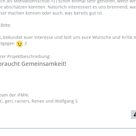
uch als Motivationsschub =) ) schon einmal sehr geholfen, wenn wi
e abschätzen könnten. Natürlich interessiert es uns brennend, wa
sser machen können oder auch, was bereits gut ist.
Bitte:
, bekundet euer Interesse und teilt uns eure Wünsche und Kritik m
ntgegen
)!
erer Projektbeschreibung:
braucht Gemeinsamkeit!
team der IFMN:
nkC, geri, rainers, Renee und Wolfgang S