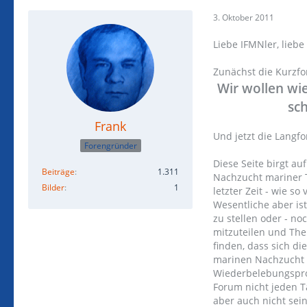
3. Oktober 2011
Liebe IFMNler, lieb
Zunächst die Kurzfo
Wir wollen wi
sc
Frank
Und jetzt die Langf
Forengründer
Diese Seite birgt a
Beiträge
1.311
Nachzucht mariner T
Bilder
1
letzter Zeit - wie so
Wesentliche aber ist
zu stellen oder - no
mitzuteilen und The
finden, dass sich di
marinen Nachzucht ni
Wiederbelebungsprog
Forum nicht jeden T
aber auch nicht sei