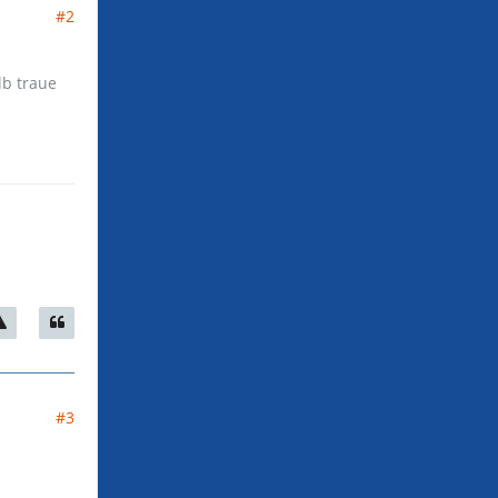
#2
lb traue
#3