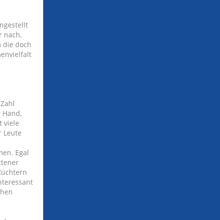
ngestellt
r nach,
 die doch
envielfalt
 Zahl
r Hand,
 viele
r Leute
men. Egal
ttener
 Züchtern
nteressant
chen