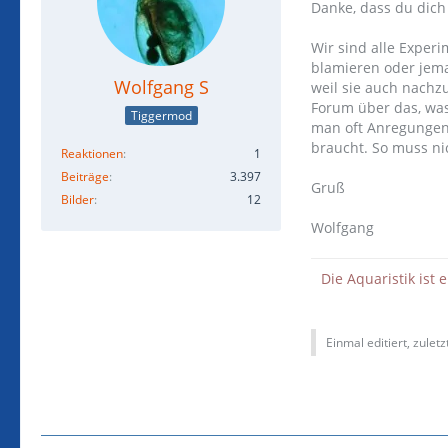
Danke, dass du dich
Wir sind alle Experi
blamieren oder jema
Wolfgang S
weil sie auch nachz
Forum über das, was
Tiggermod
man oft Anregungen
braucht. So muss ni
Reaktionen
1
Beiträge
3.397
Gruß
Bilder
12
Wolfgang
Die Aquaristik ist 
Einmal editiert, zulet