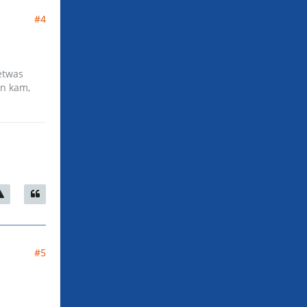
#4
etwas
en kam,
#5