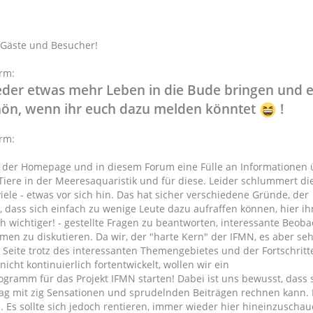
e Gäste und Besucher!
rm:
eder etwas mehr Leben in die Bude bringen und 
hön, wenn ihr euch dazu melden könntet
!
orm:
uf der Homepage und in diesem Forum eine Fülle an Informationen 
iere in der Meeresaquaristik und für diese. Leider schlummert die
 viele - etwas vor sich hin. Das hat sicher verschiedene Gründe, der
, dass sich einfach zu wenige Leute dazu aufraffen können, hier ih
ch wichtiger! - gestellte Fragen zu beantworten, interessante Beo
men zu diskutieren. Da wir, der "harte Kern" der IFMN, es aber se
e Seite trotz des interessanten Themengebietes und der Fortschritt
cht kontinuierlich fortentwickelt, wollen wir ein
ramm für das Projekt IFMN starten! Dabei ist uns bewusst, dass 
ag mit zig Sensationen und sprudelnden Beiträgen rechnen kann.
n. Es sollte sich jedoch rentieren, immer wieder hier hineinzuscha