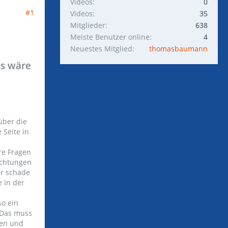
Videos
0
#1
Videos
35
Mitglieder
638
Meiste Benutzer online
4
Neuestes Mitglied
thomasbaumann
es wäre
über die
 Seite in
re Fragen
bachtungen
hr schade
e in der
so ein
 Das muss
uen und