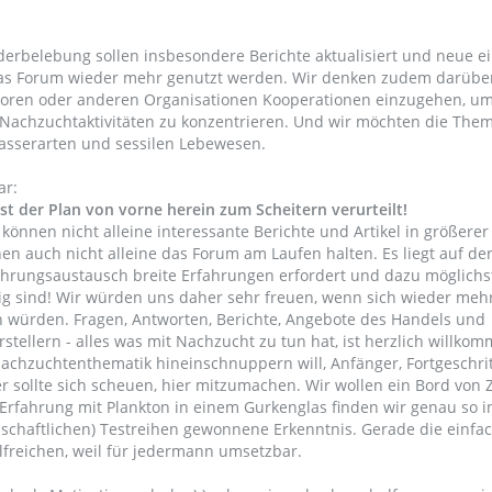
rbelebung sollen insbesondere Berichte aktualisiert und neue ei
das Forum wieder mehr genutzt werden. Wir denken zudem darübe
 Foren oder anderen Organisationen Kooperationen einzugehen, um
Nachzuchtaktivitäten zu konzentrieren. Und wir möchten die Them
asserarten und sessilen Lebewesen.
ar:
ist der Plan von vorne herein zum Scheitern verurteilt!
) können nicht alleine interessante Berichte und Artikel in größerer
en auch nicht alleine das Forum am Laufen halten. Es liegt auf de
fahrungsaustausch breite Erfahrungen erfordert und dazu möglichst
tig sind! Wir würden uns daher sehr freuen, wenn sich wieder meh
en würden. Fragen, Antworten, Berichte, Angebote des Handels und
stellern - alles was mit Nachzucht zu tun hat, ist herzlich willkom
Nachzuchtenthematik hineinschnuppern will, Anfänger, Fortgeschri
iner sollte sich scheuen, hier mitzumachen. Wir wollen ein Bord von
 Erfahrung mit Plankton in einem Gurkenglas finden wir genau so i
nschaftlichen) Testreihen gewonnene Erkenntnis. Gerade die einfa
ilfreichen, weil für jedermann umsetzbar.