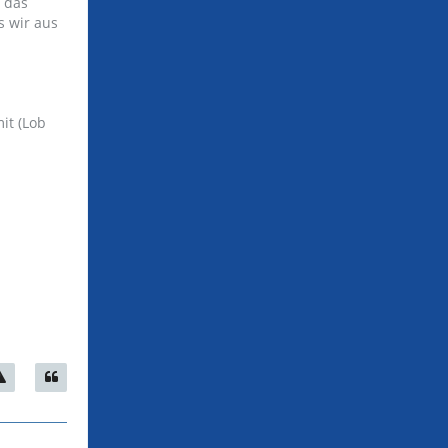
r das
s wir aus
it (Lob