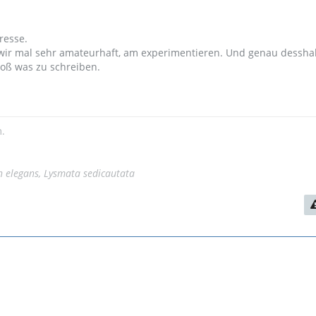
eresse.
n wir mal sehr amateurhaft, am experimentieren. Und genau dessha
roß was zu schreiben.
.
n elegans, Lysmata sedicautata