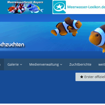
e IfMN
m
Galerie
Medienverwaltung
Zuchtberichte
weit
Erster offizie