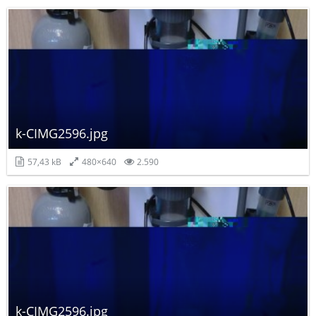
k-CIMG2596.jpg
57,43 kB
480×640
2.590
k-CIMG2596.jpg