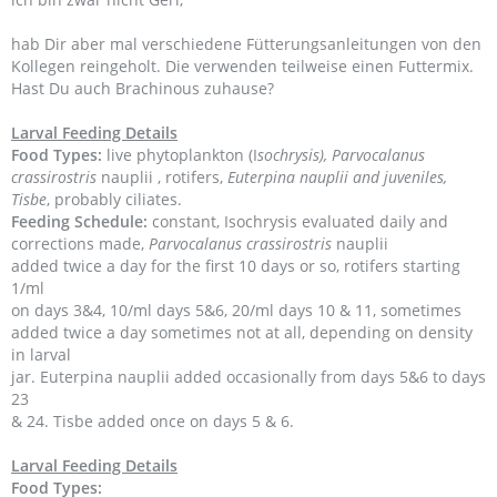
hab Dir aber mal verschiedene Fütterungsanleitungen von den
Kollegen reingeholt. Die verwenden teilweise einen Futtermix.
Hast Du auch Brachinous zuhause?
Larval Feeding Details
Food Types:
live phytoplankton (I
sochrysis),
Parvocalanus
crassirostris
nauplii , rotifers,
Euterpina nauplii and juveniles,
Tisbe
, probably ciliates.
Feeding Schedule:
constant, Isochrysis evaluated daily and
corrections made,
Parvocalanus crassirostris
nauplii
added twice a day for the first 10 days or so, rotifers starting
1/ml
on days 3&4, 10/ml days 5&6, 20/ml days 10 & 11, sometimes
added twice a day sometimes not at all, depending on density
in larval
jar. Euterpina nauplii added occasionally from days 5&6 to days
23
& 24. Tisbe added once on days 5 & 6.
Larval Feeding Details
Food Types: