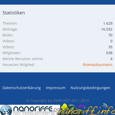
Statistiken
Themen
1.629
Beiträge
16.032
Bilder
70
Videos
0
Videos
35
Mitglieder
638
Meiste Benutzer online
4
Neuestes Mitglied
thomasbaumann
Datenschutzerklärung
Impressum
Nutzungsbedingungen
© Copyright by IFMN.NET 2011-2019