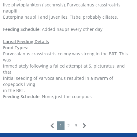
live phytoplankton (Isochrysis), Parvocalanus crassirostris
nauplii ,
Euterpina nauplii and juveniles, Tisbe, probably ciliates.
Feeding Schedule:
Added naups every other day
Larval Feeding Details
Food Types:
Parvocalanus crassirostris colony was strong in the BRT. This
was
immediately following a failed attempt at S. picturatus, and
that
initial seeding of Parvocalanus resulted in a swarm of
copepods living
in the BRT.
Feeding Schedule:
None, just the copepods
1
2
3