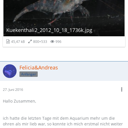
Kuekenthali2_2012_10_18_1736k.jpg
45,47 kB
800×533
996
Felicia&Andreas
Anfänger
27. Juni 2016
Hallo Zusammen,
ich hatte die letzten Tage mit dem Aquarium mehr um die
ohren als mir lieb war, so konnte ich mich erstmal nicht weiter