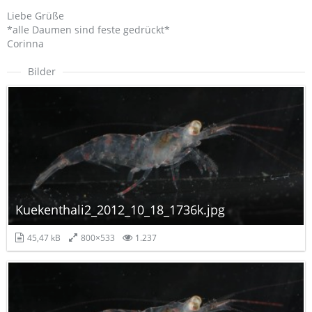
Liebe Grüße
*alle Daumen sind feste gedrückt*
Corinna
Bilder
Kuekenthali2_2012_10_18_1736k.jpg
45,47 kB
800×533
1.237