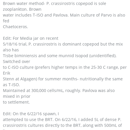
Brown water method- P. crassirostris copepod is sole
zooplankton. Brown
water includes T-ISO and Pavlova. Main culture of Parvo is also
fed
Chaetoceros.
Edit: For Media jar on recent
5/18/16 trial, P. crassirostris is dominant copepod but the mix
also has
Tisbe biminiensis and some munnid Isopod (unidentified).
Switched over
to C-ISO culture (prefers higher temps in the 25-30 C range, per
Erik
Stenn at Algagen) for summer months- nutritionally the same
as T-ISO.
Maintained at 300,000 cells/mL, roughly. Pavlova was also
mixed in prior
to settlement.
Edit: On the 6/22/16 spawn, I
attempted to use the BRT. On 6/22/16, I added 5L of dense P.
crassirostris cultures directly to the BRT, along with 500mL of