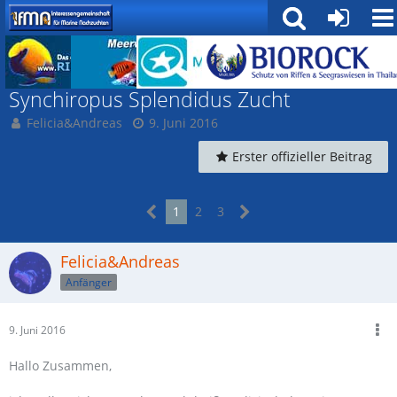
Fische
Synchiropus Splendidus Zucht
Felicia&Andreas
9. Juni 2016
Erster offizieller Beitrag
1
2
3
Felicia&Andreas
Anfänger
9. Juni 2016
Hallo Zusammen,