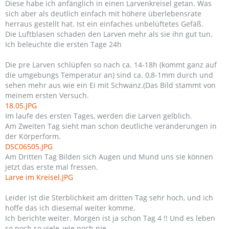
Diese habe ich anfänglich in einen Larvenkreisel getan. Was
sich aber als deutlich einfach mit höhere überlebensrate
herraus gestellt hat. Ist ein einfaches unbelüftetes Gefäß.
Die Luftblasen schaden den Larven mehr als sie ihn gut tun.
Ich beleuchte die ersten Tage 24h
Die pre Larven schlüpfen so nach ca. 14-18h (kommt ganz auf
die umgebungs Temperatur an) sind ca. 0,8-1mm durch und
sehen mehr aus wie ein Ei mit Schwanz.(Das Bild stammt von
meinem ersten Versuch.
18.05.JPG
Im laufe des ersten Tages, werden die Larven gelblich.
Am Zweiten Tag sieht man schon deutliche veränderungen in
der Körperform.
DSC06505.JPG
Am Dritten Tag Bilden sich Augen und Mund uns sie können
jetzt das erste mal fressen.
Larve im Kreisel.JPG
Leider ist die Sterblichkeit am dritten Tag sehr hoch, und ich
hoffe das ich diesemal weiter komme.
Ich berichte weiter. Morgen ist ja schon Tag 4 !! Und es leben
so noch so viele, wie noch nie.