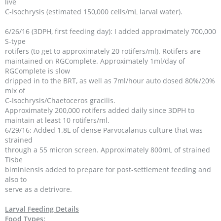
live
C-Isochrysis (estimated 150,000 cells/mL larval water).
6/26/16 (3DPH, first feeding day): I added approximately 700,000
S-type
rotifers (to get to approximately 20 rotifers/ml). Rotifers are
maintained on RGComplete. Approximately 1ml/day of
RGComplete is slow
dripped in to the BRT, as well as 7ml/hour auto dosed 80%/20%
mix of
C-Isochrysis/Chaetoceros gracilis.
Approximately 200,000 rotifers added daily since 3DPH to
maintain at least 10 rotifers/ml.
6/29/16: Added 1.8L of dense Parvocalanus culture that was
strained
through a 55 micron screen. Approximately 800mL of strained
Tisbe
biminiensis added to prepare for post-settlement feeding and
also to
serve as a detrivore.
Larval Feeding Details
Food Types: